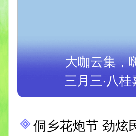
大咖云集，嗨
三月三·八桂
侗乡花炮节