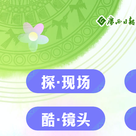
探·现场
酷·镜头