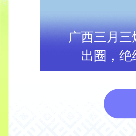
你玩
22个国
！
乐 南