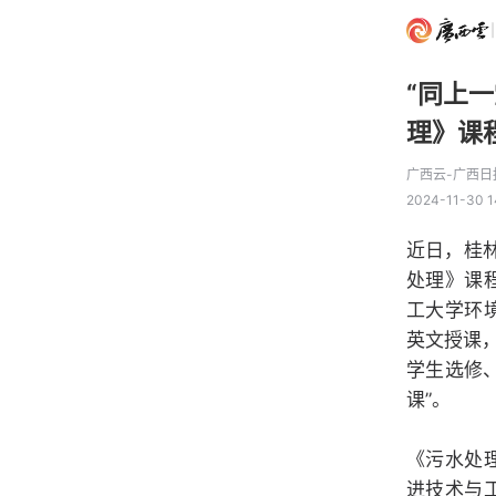
“同上
理》课
广西云-广西日
2024-11-30 1
近日，桂
处理》课
工大学环
英文授课
学生选修
课”。
《污水处
进技术与