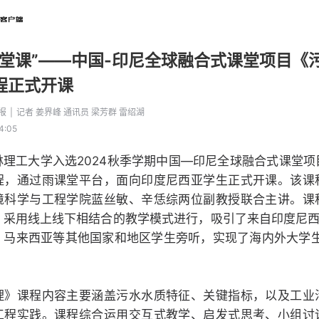
一堂课”——中国-印尼全球融合式课堂项目《
程正式开课
报
|
记者 姜界峰 通讯员 梁芳群 雷绍湖
4:05
林理工大学入选2024秋季学期中国—印尼全球融合式课堂项
程，通过雨课堂平台，面向印度尼西亚学生正式开课。该课
境科学与工程学院蓝丝敏、辛恁综两位副教授联合主讲。课
，采用线上线下相结合的教学模式进行，吸引了来自印度尼西
、马来西亚等其他国家和地区学生旁听，实现了海内外大学生
理》课程内容主要涵盖污水水质特征、关键指标，以及工业
工程实践。课程综合运用交互式教学、启发式思考、小组讨