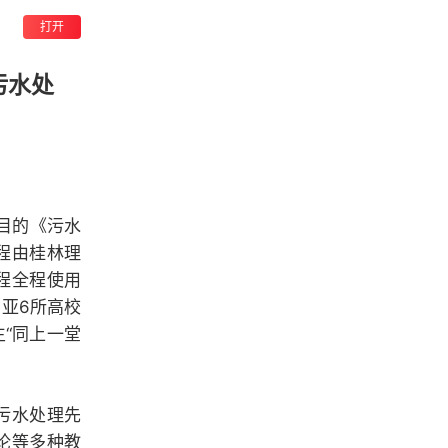
打开
污水处
目的《污水
程由桂林理
程全程使用
亚6所高校
“同上一堂
污水处理先
论等多种教