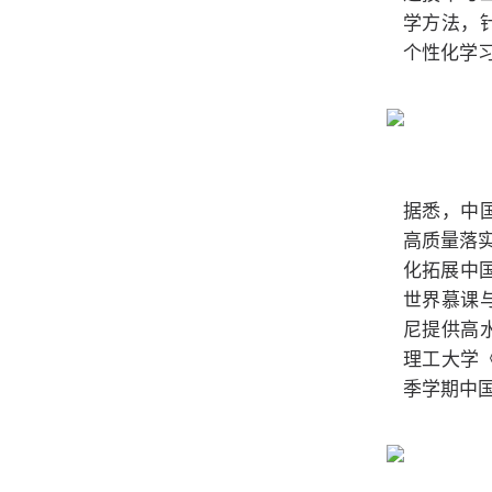
学方法，
个性化学
据悉，中
高质量落
化拓展中
世界慕课
尼提供高
理工大学
季学期中